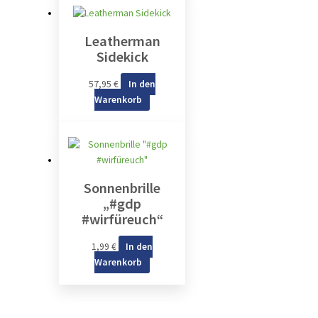
Leatherman
Sidekick
57,95
€
In den
Warenkorb
Sonnenbrille
„#gdp
#wirfüreuch“
1,99
€
In den
Warenkorb