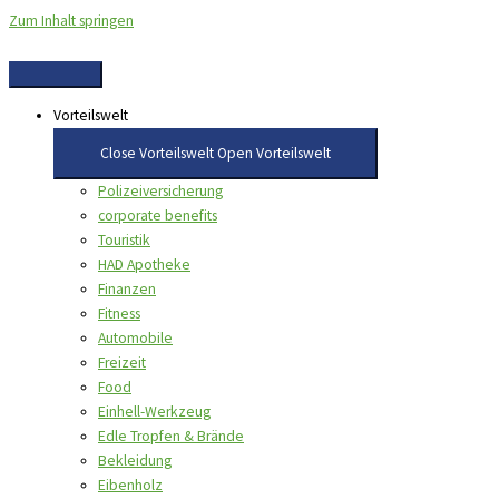
Zum Inhalt springen
Vorteilswelt
Close Vorteilswelt
Open Vorteilswelt
Polizeiversicherung
corporate benefits
Touristik
HAD Apotheke
Finanzen
Fitness
Automobile
Freizeit
Food
Einhell-Werkzeug
Edle Tropfen & Brände
Bekleidung
Eibenholz