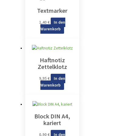
Textmarker
1,40
€
In den
Warenkorb
Haftnotiz
Zettelklotz
9,95
€
In den
Warenkorb
Block DIN A4,
kariert
0,90
€
In den