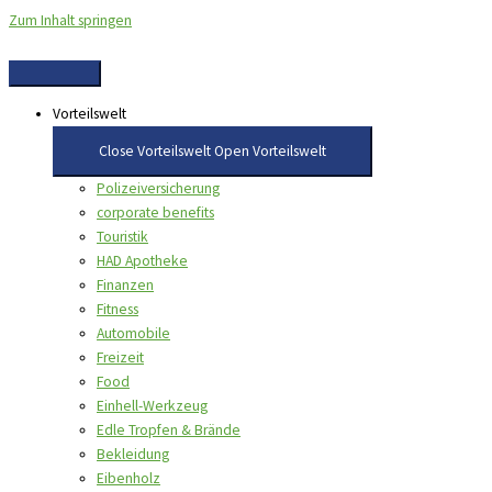
Zum Inhalt springen
Vorteilswelt
Close Vorteilswelt
Open Vorteilswelt
Polizeiversicherung
corporate benefits
Touristik
HAD Apotheke
Finanzen
Fitness
Automobile
Freizeit
Food
Einhell-Werkzeug
Edle Tropfen & Brände
Bekleidung
Eibenholz