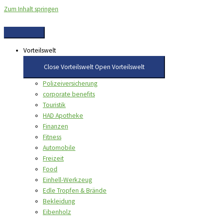
Zum Inhalt springen
Vorteilswelt
Close Vorteilswelt
Open Vorteilswelt
Polizeiversicherung
corporate benefits
Touristik
HAD Apotheke
Finanzen
Fitness
Automobile
Freizeit
Food
Einhell-Werkzeug
Edle Tropfen & Brände
Bekleidung
Eibenholz