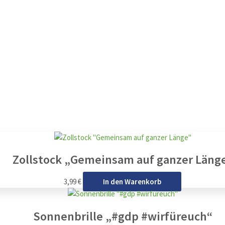
Zollstock „Gemeinsam auf ganzer Läng
3,99
€
In den Warenkorb
Sonnenbrille „#gdp #wirfüreuch“