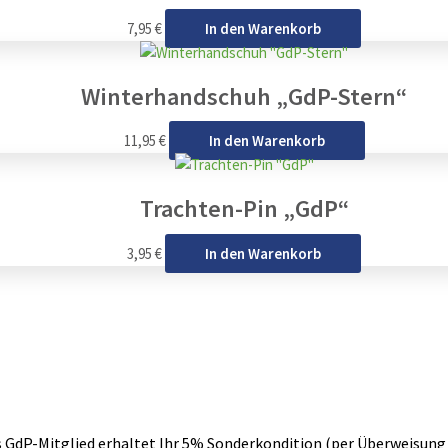
7,95
€
In den Warenkorb
Winterhandschuh „GdP-Stern“
11,95
€
In den Warenkorb
Trachten-Pin „GdP“
3,95
€
In den Warenkorb
s GdP-Mitglied erhaltet Ihr 5% Sonderkondition (per Überweisung