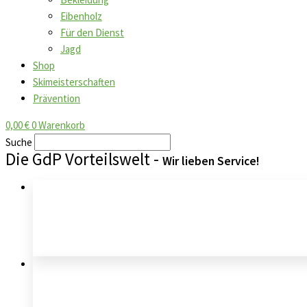
Eibenholz
Für den Dienst
Jagd
Shop
Skimeisterschaften
Prävention
0,00
€
0
Warenkorb
Suche
Die GdP Vorteilswelt -
Wir lieben Service!