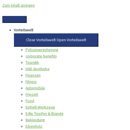
Zum Inhalt springen
Vorteilswelt
Close Vorteilswelt
Open Vorteilswelt
Polizeiversicherung
corporate benefits
Touristik
HAD Apotheke
Finanzen
Fitness
Automobile
Freizeit
Food
Einhell-Werkzeug
Edle Tropfen & Brände
Bekleidung
Eibenholz