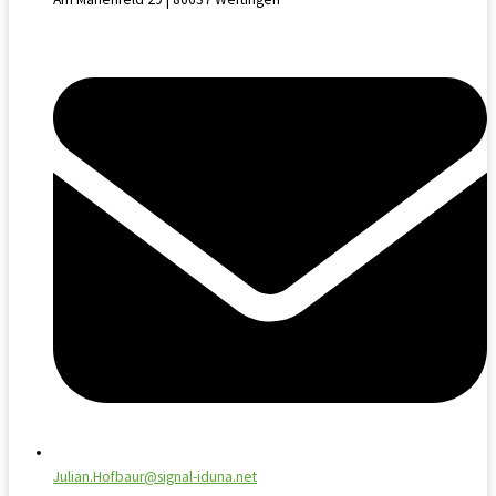
Julian.Hofbaur@signal-iduna.net