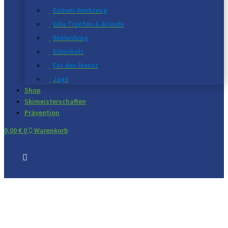
Einhell-Werkzeug
Edle Tropfen & Brände
Bekleidung
Eibenholz
Für den Dienst
Jagd
Shop
Skimeisterschaften
Prävention
0,00
€
0
Warenkorb