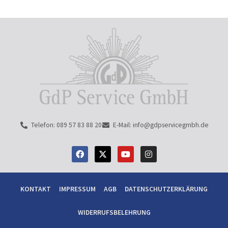
Telefon: 089 57 83 88 20
E-Mail: info@gdpservicegmbh.de
F
Y
I
a
o
n
c
u
s
e
t
t
b
u
a
KONTAKT
IMPRESSUM
AGB
DATENSCHUTZERKLÄRUNG
o
b
g
o
e
r
k
a
WIDERRUFSBELEHRUNG
m