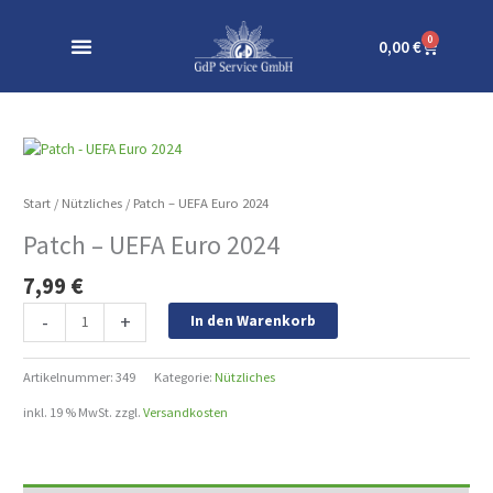
Zum
Inhalt
0
Warenkor
0,00
€
springen
Patch
-
UEFA
Start
/
Nützliches
/ Patch – UEFA Euro 2024
Euro
Patch – UEFA Euro 2024
2024
Menge
7,99
€
-
+
In den Warenkorb
Artikelnummer:
349
Kategorie:
Nützliches
inkl. 19 % MwSt.
zzgl.
Versandkosten