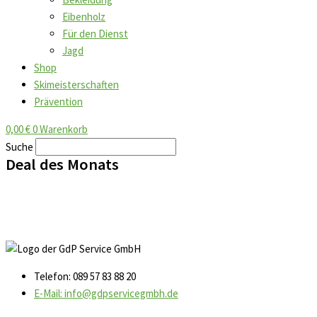
Eibenholz
Für den Dienst
Jagd
Shop
Skimeisterschaften
Prävention
0,00
€
0
Warenkorb
Suche
Deal des Monats
Telefon: 089 57 83 88 20
E-Mail: info@gdpservicegmbh.de