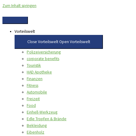
Zum Inhalt springen
Vorteilswelt
Close Vorteilswelt
Open Vorteilswelt
Polizeiversicherung
corporate benefits
Touristik
HAD Apotheke
Finanzen
Fitness
Automobile
Freizeit
Food
Einhell-Werkzeug
Edle Tropfen & Brände
Bekleidung
Eibenholz