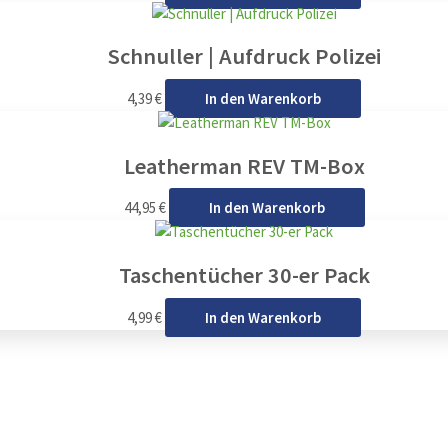
Schnuller | Aufdruck Polizei
4,39
€
In den Warenkorb
Leatherman REV TM-Box
44,95
€
In den Warenkorb
Taschentücher 30-er Pack
4,99
€
In den Warenkorb