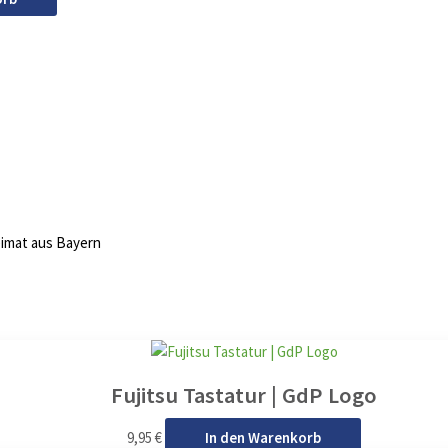
eimat aus Bayern
Fujitsu Tastatur | GdP Logo
9,95
€
In den Warenkorb