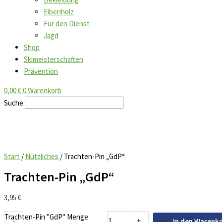
Eibenholz
Für den Dienst
Jagd
Shop
Skimeisterschaften
Prävention
0,00
€
0
Warenkorb
Suche
Start
/
Nützliches
/ Trachten-Pin „GdP“
Trachten-Pin „GdP“
3,95
€
Trachten-Pin "GdP" Menge
-
+
In den Warenk