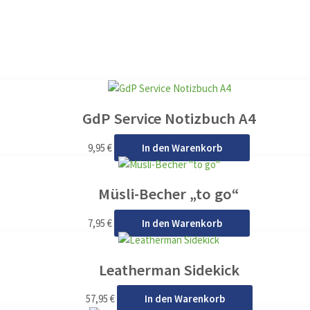
GdP Service Notizbuch A4
9,95
€
In den Warenkorb
Müsli-Becher „to go“
7,95
€
In den Warenkorb
Leatherman Sidekick
57,95
€
In den Warenkorb