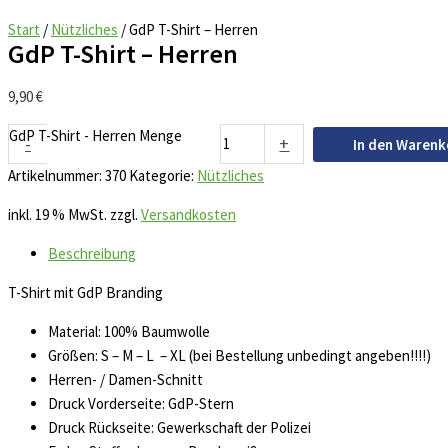
Start
/
Nützliches
/ GdP T-Shirt – Herren
GdP T-Shirt – Herren
9,90
€
GdP T-Shirt - Herren Menge
-
+
In den Warenk
Artikelnummer:
370
Kategorie:
Nützliches
inkl. 19 % MwSt.
zzgl.
Versandkosten
Beschreibung
T-Shirt mit GdP Branding
Material: 100% Baumwolle
Größen: S – M – L – XL (bei Bestellung unbedingt angeben!!!!)
Herren- / Damen-Schnitt
Druck Vorderseite: GdP-Stern
Druck Rückseite: Gewerkschaft der Polizei