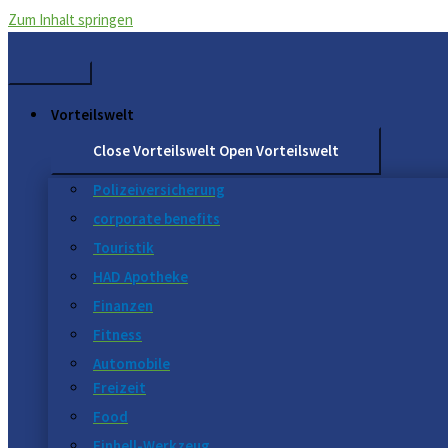
Zum Inhalt springen
Vorteilswelt
Close Vorteilswelt
Open Vorteilswelt
Polizeiversicherung
corporate benefits
Touristik
HAD Apotheke
Finanzen
Fitness
Automobile
Freizeit
Food
Einhell-Werkzeug