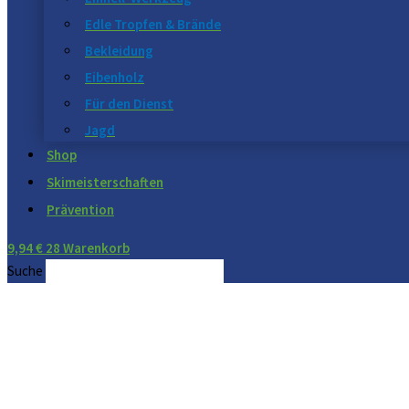
Edle Tropfen & Brände
Bekleidung
Eibenholz
Für den Dienst
Jagd
Shop
Skimeisterschaften
Prävention
9,94
€
28
Warenkorb
Suche