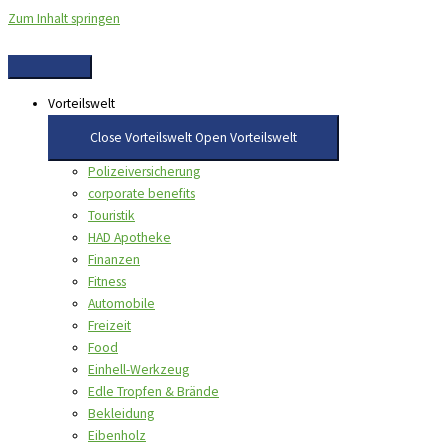
Zum Inhalt springen
Vorteilswelt
Close Vorteilswelt
Open Vorteilswelt
Polizeiversicherung
corporate benefits
Touristik
HAD Apotheke
Finanzen
Fitness
Automobile
Freizeit
Food
Einhell-Werkzeug
Edle Tropfen & Brände
Bekleidung
Eibenholz