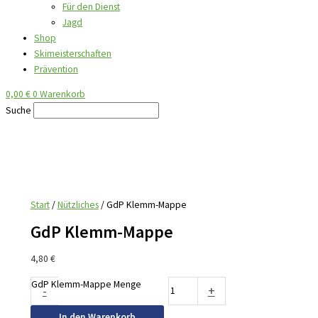
Für den Dienst
Jagd
Shop
Skimeisterschaften
Prävention
0,00
€
0
Warenkorb
Suche
Start
/
Nützliches
/ GdP Klemm-Mappe
GdP Klemm-Mappe
4,80
€
GdP Klemm-Mappe Menge
-
+
In den Warenkorb